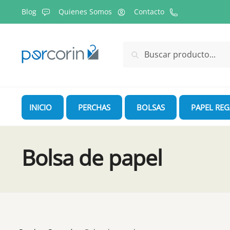
Skip
Skip
Blog
Quienes Somos
Contacto
to
to
navigation
content
Buscar
Buscar
por:
INICIO
PERCHAS
BOLSAS
PAPEL RE
Bolsa de papel