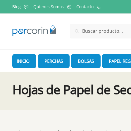
Skip
Skip
Blog
Quienes Somos
Contacto
to
to
navigation
content
Buscar
Buscar
por:
INICIO
PERCHAS
BOLSAS
PAPEL RE
Hojas de Papel de Se