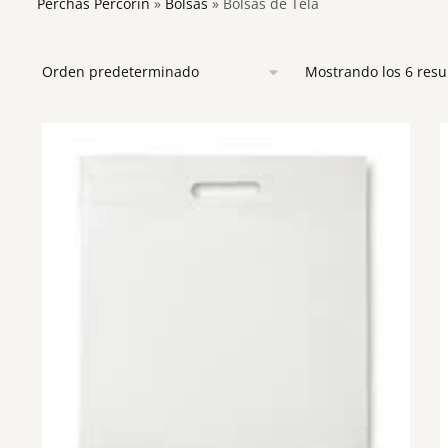
Perchas Percorín
»
Bolsas
»
Bolsas de Tela
Mostrando los 6 resu