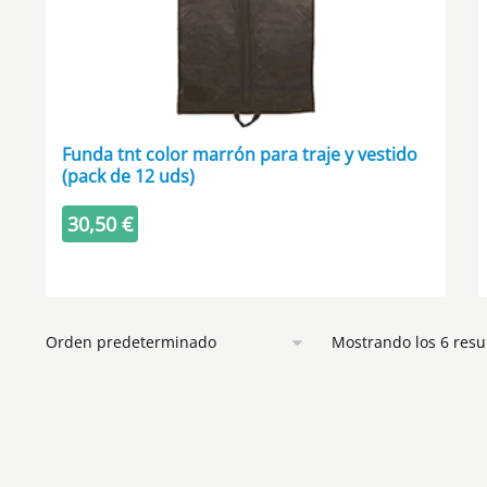
página
de
producto
Funda tnt color marrón para traje y vestido
(pack de 12 uds)
30,50
€
Este
producto
tiene
Mostrando los 6 resu
múltiples
variantes.
Las
opciones
se
pueden