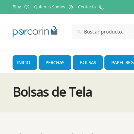
Skip
Skip
Blog
Quienes Somos
Contacto
to
to
navigation
content
Buscar
Buscar
por:
INICIO
PERCHAS
BOLSAS
PAPEL RE
Bolsas de Tela