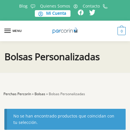
Skip
Skip
Blog
Quienes Somos
Contacto
to
to
Mi Cuenta
navigation
content
MENU
0
Bolsas Personalizadas
Perchas Percorín
»
Bolsas
»
Bolsas Personalizadas
No se han encontrado productos que coincidan con
tu selección.