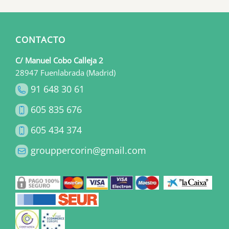
CONTACTO
C/ Manuel Cobo Calleja 2
28947 Fuenlabrada (Madrid)
91 648 30 61
605 835 676
605 434 374
grouppercorin@gmail.com