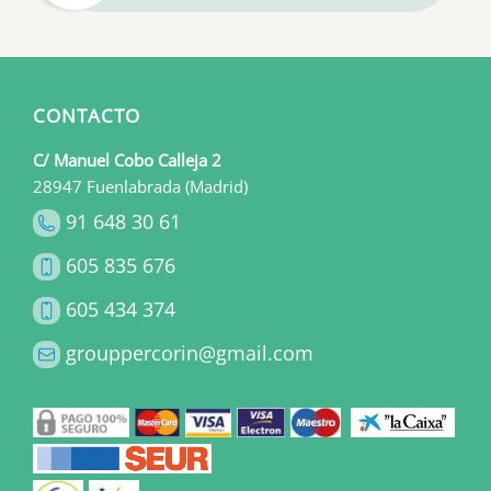
CONTACTO
C/ Manuel Cobo Calleja 2
28947 Fuenlabrada (Madrid)
91 648 30 61
605 835 676
605 434 374
grouppercorin@gmail.com