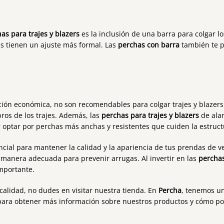
s
as para trajes y blazers
es la inclusión de una barra para colgar l
es tienen un ajuste más formal. Las
perchas con barra
también te p
ón económica, no son recomendables para colgar trajes y blazers.
os de los trajes. Además, las
perchas para trajes y blazers
de ala
jor optar por perchas más anchas y resistentes que cuiden la estruc
ncial para mantener la calidad y la apariencia de tus prendas de v
e manera adecuada para prevenir arrugas. Al invertir en las
perchas
importante.
calidad, no dudes en visitar nuestra tienda. En
Percha
, tenemos u
para obtener más información sobre nuestros productos y cómo p