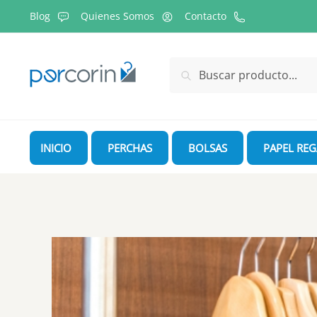
Skip
Skip
Blog
Quienes Somos
Contacto
to
to
navigation
content
Buscar
Buscar
por:
INICIO
PERCHAS
BOLSAS
PAPEL RE