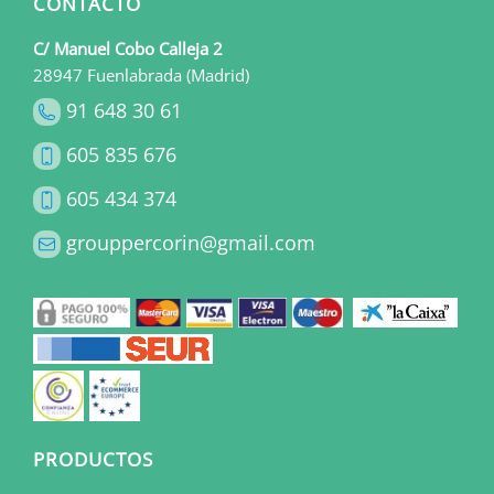
CONTACTO
C/ Manuel Cobo Calleja 2
28947 Fuenlabrada (Madrid)
91 648 30 61
605 835 676
605 434 374
grouppercorin@gmail.com
PRODUCTOS