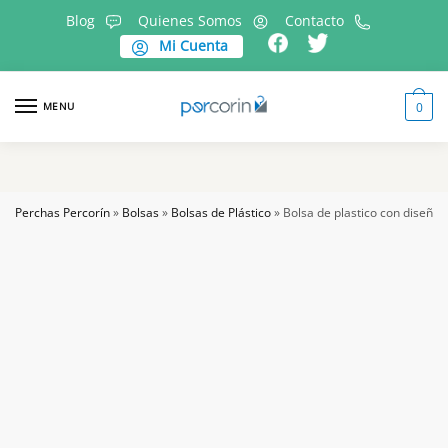
Skip
Skip
Blog
Quienes Somos
Contacto
to
to
Mi Cuenta
navigation
content
MENU
0
Perchas Percorín
»
Bolsas
»
Bolsas de Plástico
»
Bolsa de plastico con diseño f