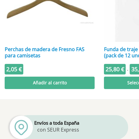
Perchas de madera de Fresno FAS
Funda de traje
para camisetas
(pack de 12 un
2,05
€
25,80
€
35
-
Este
Añadir al carrito
Selec
producto
tiene
múltiples
variantes.
Las
Envíos a toda España
opciones
con SEUR Express
se