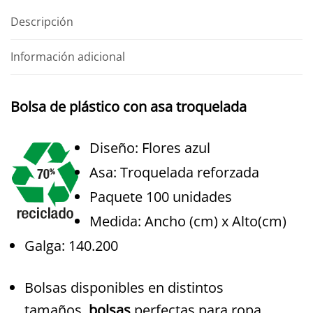
flores
Descripción
azul
cantidad
Información adicional
Bolsa de plástico con asa troquelada
Diseño: Flores azul
Asa: Troquelada reforzada
Paquete 100 unidades
Medida: Ancho (cm) x Alto(cm)
Galga: 140.200
Bolsas disponibles en distintos
tamaños,
bolsas
perfectas para ropa,