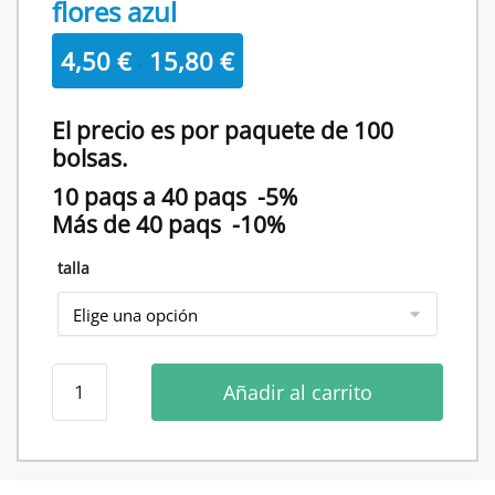
flores azul
Rango
4,50
€
15,80
€
-
de
precios:
El precio es por paquete de 100
desde
bolsas.
4,50 €
10 paqs a 40 paqs -5%
hasta
Más de 40 paqs -10%
15,80 €
talla
Bolsa
Añadir al carrito
de
plastico
con
diseño