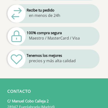
pueden
elegir
Recibe tu pedido
en
en menos de 24h
la
página
de
100% compra segura
producto
Maestro / MasterCard / Visa
Tenemos los mejores
precios y más alta calidad
CONTACTO
C/ Manuel Cobo Calleja 2
28947 Fuenlabrada (Madrid)