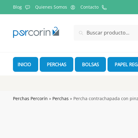
Skip
Skip
Blog
Quienes Somos
Contacto
to
to
navigation
content
Buscar
Buscar
por:
INICIO
PERCHAS
BOLSAS
PAPEL RE
Perchas Percorín
»
Perchas
»
Percha contrachapada con pinz