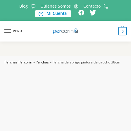
Skip
Skip
Blog
Quienes Somos
Contacto
to
to
Mi Cuenta
navigation
content
MENU
0
Perchas Percorín
»
Perchas
»
Percha de abrigo pintura de caucho 38cm