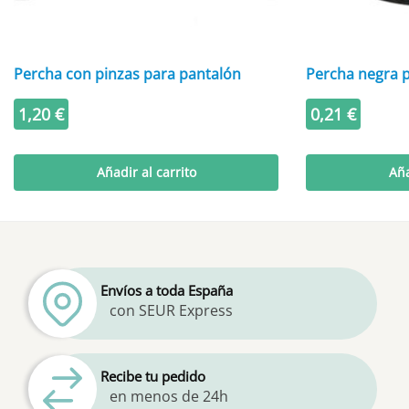
Percha con pinzas para pantalón
Percha negra p
1,20
€
0,21
€
Añadir al carrito
Aña
Envíos a toda España
con SEUR Express
Recibe tu pedido
en menos de 24h