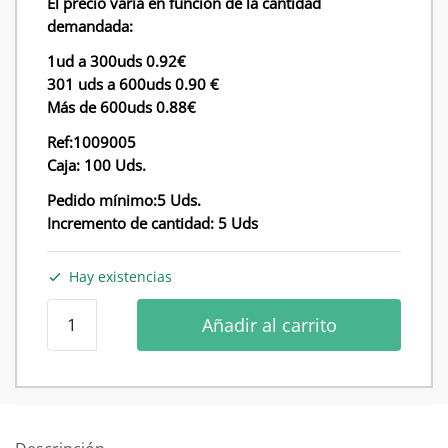
El precio varia en función de la cantidad
demandada:
1ud a 300uds 0.92€
301 uds a 600uds 0.90 €
Más de 600uds 0.88€
Ref:1009005
Caja: 100 Uds.
Pedido mínimo:5 Uds.
Incremento de cantidad: 5 Uds
Hay existencias
Percha
Añadir al carrito
de
abrigo
pintura
de
caucho