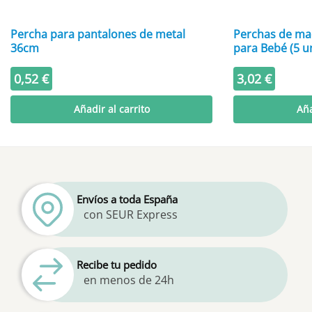
Percha para pantalones de metal
Perchas de mad
36cm
para Bebé (5 u
0,52
€
3,02
€
Añadir al carrito
Aña
Envíos a toda España
con SEUR Express
Recibe tu pedido
en menos de 24h