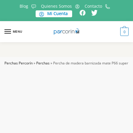
Skip
Skip
Blog
Quienes Somos
Contacto
to
to
Mi Cuenta
navigation
content
MENU
0
Perchas Percorín
»
Perchas
»
Percha de madera barnizada mate P66 superba