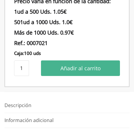
Precio varia en función de la cantidad:
1ud a 500 Uds. 1.05€
501ud a 1000 Uds. 1.0€
Más de 1000 Uds. 0.97€
Ref.: 0007021
Caja:100 uds
Percha
Añadir al carrito
de
madera
barnizada
mate
P66
Descripción
superba
blanca
Información adicional
cantidad