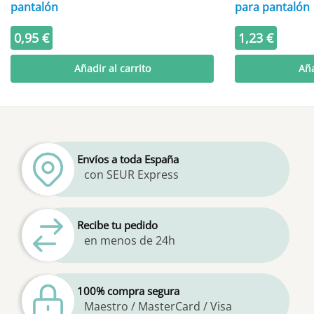
pantalón
para pantalón
0,95
€
1,23
€
Añadir al carrito
Aña
Envíos a toda España
con SEUR Express
Recibe tu pedido
en menos de 24h
100% compra segura
Maestro / MasterCard / Visa