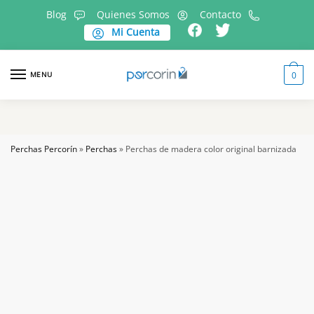
Skip
Skip
Blog
Quienes Somos
Contacto
to
to
Mi Cuenta
navigation
content
MENU
0
Perchas Percorín
»
Perchas
»
Perchas de madera color original barnizada