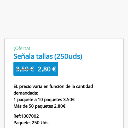
¡Oferta!
Señala tallas (250uds)
El
El
3,50
€
2,80
€
precio
precio
original
actual
EL precio varia en función de la cantidad
era:
es:
demandada:
3,50 €.
2,80 €.
1 paquete a 10 paquetes 3.50€
Más de 50 paquetes 2.80€
Ref:1007002
Paquete: 250 Uds.