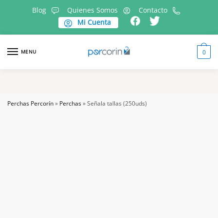
Skip
Skip
Blog
Quienes Somos
Contacto
to
to
Mi Cuenta
navigation
content
MENU
0
Perchas Percorín
»
Perchas
»
Señala tallas (250uds)