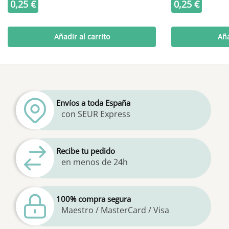
0,25
€
0,25
€
Añadir al carrito
Aña
Envíos a toda España
con SEUR Express
Recibe tu pedido
en menos de 24h
100% compra segura
Maestro / MasterCard / Visa