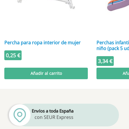
Percha para ropa interior de mujer
Perchas infant
niño (pack 5 ud
0,25
€
3,34
€
Añadir al carrito
Aña
Envíos a toda España
con SEUR Express