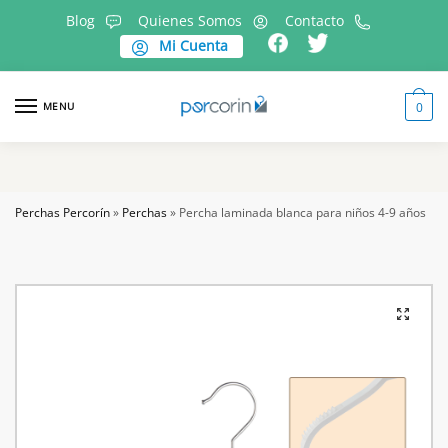
Skip
Skip
Blog
Quienes Somos
Contacto
to
to
Mi Cuenta
navigation
content
MENU
0
Perchas Percorín
»
Perchas
»
Percha laminada blanca para niños 4-9 años
🔍