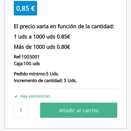
0,85
€
El precio varia en función de la cantidad:
1 uds a 1000 uds 0.85€
Más de 1000 uds 0.80€
Ref:1003001
Caja:100 uds
Pedido mínimo:5 Uds.
Incremento de cantidad: 5 Uds.
Hay existencias
Percha
Añadir al carrito
laminada
blanca
para