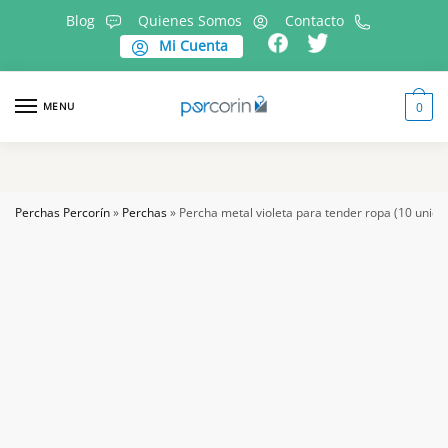
Skip
Skip
Blog
Quienes Somos
Contacto
to
to
Mi Cuenta
navigation
content
MENU
0
Perchas Percorín
»
Perchas
»
Percha metal violeta para tender ropa (10 unida