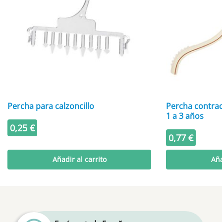
Percha para calzoncillo
Percha contra
1 a 3 años
0,25
€
0,77
€
Añadir al carrito
Aña