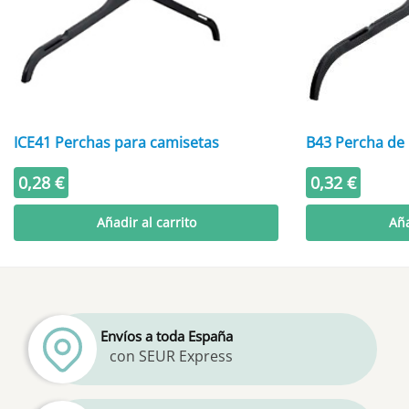
ICE41 Perchas para camisetas
B43 Percha de 
0,28
€
0,32
€
Añadir al carrito
Aña
Envíos a toda España
con SEUR Express