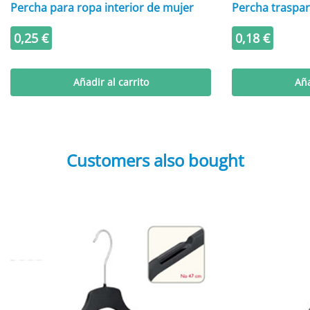
Percha para ropa interior de mujer
Percha traspar
0,25
€
0,18
€
Añadir al carrito
Aña
Customers also bought