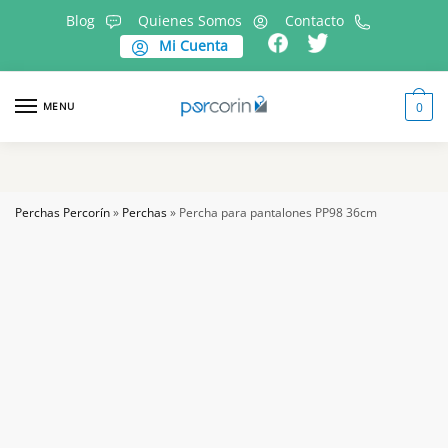
Skip
Skip
Blog
Quienes Somos
Contacto
to
to
Mi Cuenta
navigation
content
MENU
0
Perchas Percorín
»
Perchas
»
Percha para pantalones PP98 36cm