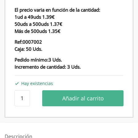
El precio varia en función de la cantidad:
1ud a 49uds 1.39€
50uds a 500uds 1.37€
Más de 500uds 1.35€
Ref:0007002
Caja: 50 Uds.
Pedido mínimo:3 Uds.
Incremento de cantidad: 3 Uds.
Hay existencias
Perchas
Añadir al carrito
de
madera
de
superba
con
Descripción
pintura