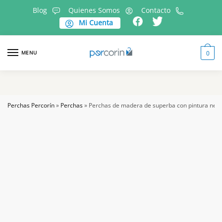
Skip
Skip
Blog
Quienes Somos
Contacto
to
to
Mi Cuenta
navigation
content
MENU
0
Perchas Percorín
»
Perchas
»
Perchas de madera de superba con pintura ne