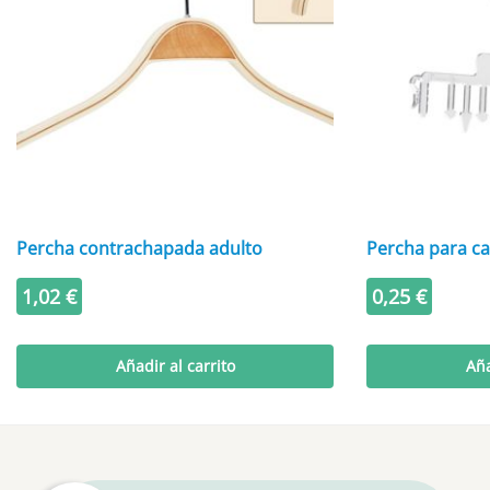
Percha contrachapada adulto
Percha para ca
1,02
€
0,25
€
Añadir al carrito
Aña