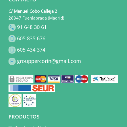
C/ Manuel Cobo Calleja 2
28947 Fuenlabrada (Madrid)
91 648 30 61
605 835 676
605 434 374
grouppercorin@gmail.com
PRODUCTOS