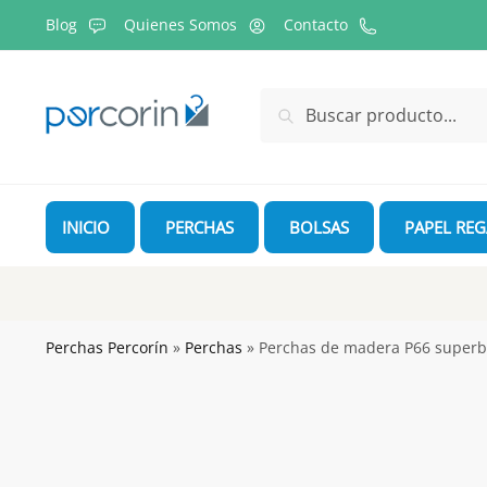
Skip
Skip
Blog
Quienes Somos
Contacto
to
to
navigation
content
Buscar
Buscar
por:
INICIO
PERCHAS
BOLSAS
PAPEL RE
Perchas Percorín
»
Perchas
»
Perchas de madera P66 superb