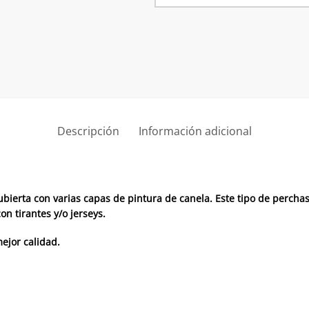
P66
superba
pintura
canela
cantidad
Descripción
Información adicional
ierta con varias capas de pintura de canela. Este tipo de percha
n tirantes y/o jerseys.
mejor calidad.