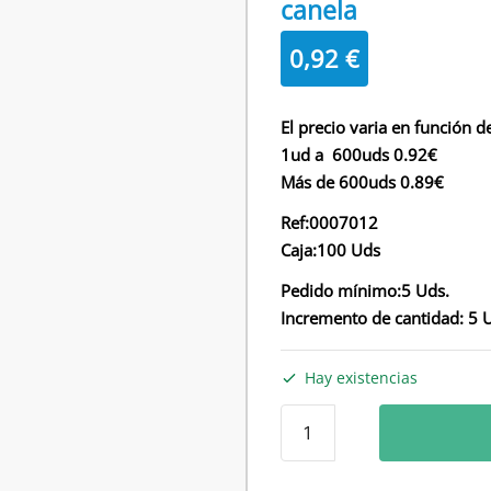
canela
0,92
€
El precio varia en función de
1ud a 600uds 0.92€
Más de 600uds 0.89€
Ref:0007012
Caja:100 Uds
Pedido mínimo:5 Uds.
Incremento de cantidad: 5 
Hay existencias
Perchas
de
madera