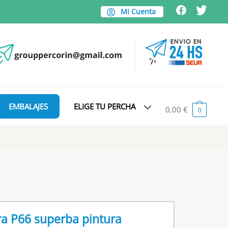
Mi Cuenta
EMBALAJES
ELIGE TU PERCHA
0,00
€
0
a P66 superba pintura